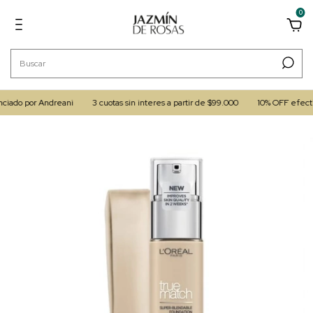
0
ado por Andreani
3 cuotas sin interes a partir de $99.000
10% OFF efectivo/