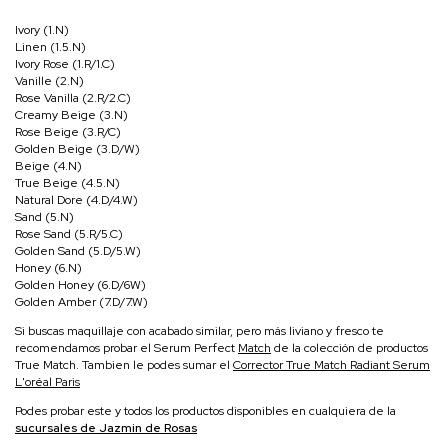
Ivory (1.N)
Linen (1.5.N)
Ivory Rose (1.R/1.C)
Vanille (2.N)
Rose Vanilla (2.R/2.C)
Creamy Beige (3.N)
Rose Beige (3.R/C)
Golden Beige (3.D/W)
Beige (4.N)
True Beige (4.5.N)
Natural Dore (4.D/4.W)
Sand (5.N)
Rose Sand (5.R/5.C)
Golden Sand (5.D/5.W)
Honey (6.N)
Golden Honey (6.D/6W)
Golden Amber (7.D/7.W)
Si buscas maquillaje con acabado similar, pero más liviano y fresco te
recomendamos probar el
Serum Perfect
Match
de la colección de productos
True Match. Tambien le podes sumar el
Corrector True Match Radiant Serum
L'oréal Paris
Podes probar este y todos los productos disponibles en cualquiera de la
sucursales de Jazmin de Rosas