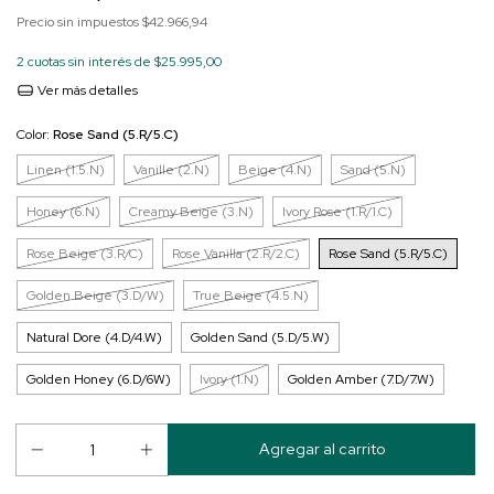
Precio sin impuestos
$42.966,94
2
cuotas sin interés de
$25.995,00
Ver más detalles
Color:
Rose Sand (5.R/5.C)
Linen (1.5.N)
Vanille (2.N)
Beige (4.N)
Sand (5.N)
Honey (6.N)
Creamy Beige (3.N)
Ivory Rose (1.R/1.C)
Rose Beige (3.R/C)
Rose Vanilla (2.R/2.C)
Rose Sand (5.R/5.C)
Golden Beige (3.D/W)
True Beige (4.5.N)
Natural Dore (4.D/4.W)
Golden Sand (5.D/5.W)
Golden Honey (6.D/6W)
Ivory (1.N)
Golden Amber (7.D/7.W)