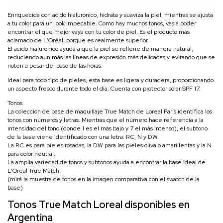
Enriquecida con acido hialuronico, hidrata y suaviza la piel, mientras se ajusta
a tu color para un look impecable. Como hay muchos tonos, vas a poder
encontrar el que mejor vaya con tu color de piel. Es el producto más
aclamado de L'Oréal, porque es realmente superior.
El acido hialuronico ayuda a que la piel se rellene de manera natural,
reduciendo aun más las líneas de expresión más delicadas y evitando que se
noten a pesar del paso de las horas.
Ideal para todo tipo de pieles, esta base es ligera y duradera, proporcionando
un aspecto fresco durante todo el día. Cuenta con protector solar SPF 17.
Tonos
La colección de base de maquillaje True Match de Loreal París identifica los
tonos con números y letras. Mientras que el número hace referencia a la
intensidad del tono (donde 1 es el más bajo y 7 el más intenso), el subtono
de la base viene identificado con una letra: R.C, N y D.W.
La R.C es para pieles rosadas, la D.W para las pieles oliva o amarillentas y la N
para color neutral.
La amplia variedad de tonos y subtonos ayuda a encontrar la base ideal de
L'Oréal True Match.
(mirá la muestra de tonos en la imagen comparativa con el swatch de la
base)
Tonos T
rue Match Loreal disponibles en
Argentina