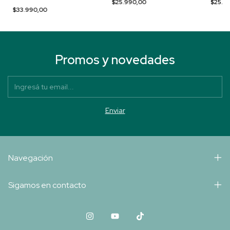
$25.990,00
$25.9
$33.990,00
Promos y novedades
Navegación
Sigamos en contacto