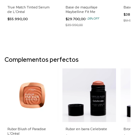
True Match Tinted Serum
Base de maquillaje
Base L'
de L'Oréal
Maybelline Fit Me
$38.9
$55.990,00
$29.700,00
-
26
%
OFF
$51.990
$39.990,00
Complementos perfectos
Rubor Blush of Paradise
Rubor en barra Celebrate
Bronze
L'Oréal