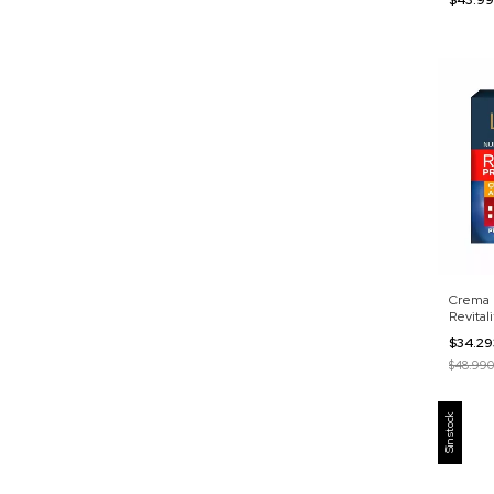
Crema F
Revitali
$34.2
$48.990
Sin stock