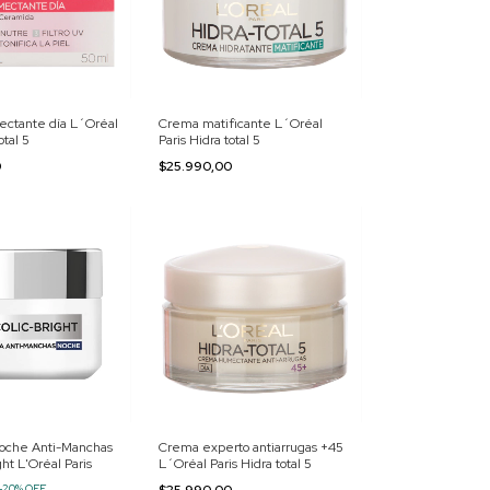
ctante día L´Oréal
Crema matificante L´Oréal
otal 5
Paris Hidra total 5
0
$25.990,00
oche Anti-Manchas
Crema experto antiarrugas +45
ght L'Oréal Paris
L´Oréal Paris Hidra total 5
-
20
%
OFF
$25.990,00