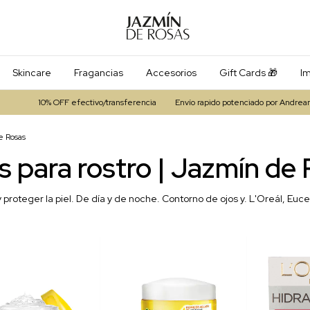
Skincare
Fragancias
Accesorios
Gift Cards 🎁
Im
efectivo/transferencia
Envío rapido potenciado por Andreani
3 cuotas sin 
e Rosas
 para rostro | Jazmín de
y proteger la piel. De día y de noche. Contorno de ojos y. L'Oreál, Euce