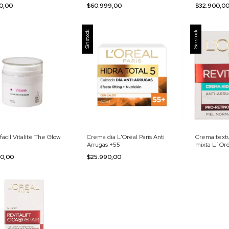
Brightening Capsule cream
$60.999,00
$32.900,0
00,00
Sin stock
Sin stock
acil Vitalité The Glow
Crema dia L'Oréal Paris Anti
Crema textur
Arrugas +55
mixta L´Oréa
00,00
$25.990,00