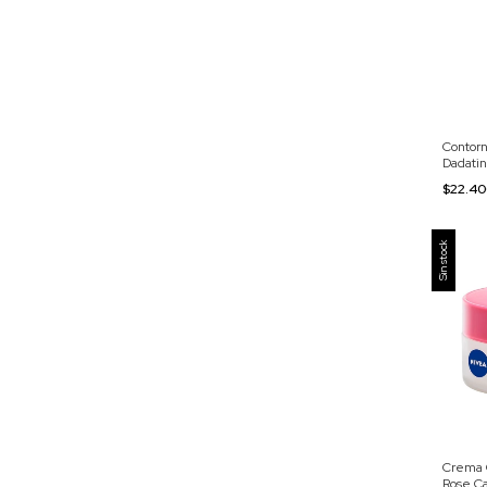
Contorn
Dadati
$22.4
Sin stock
Crema 
Rose C