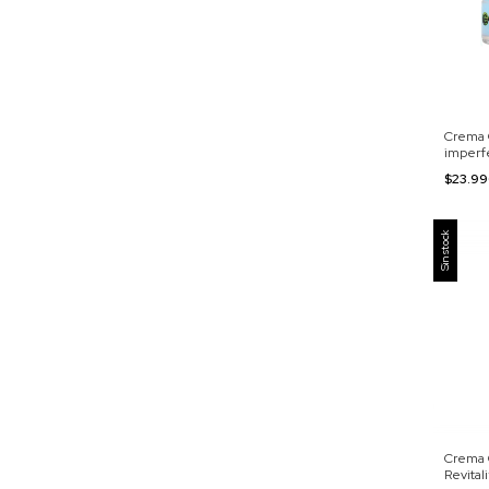
Crema 
imperf
$23.9
Sin stock
Crema O
Revital