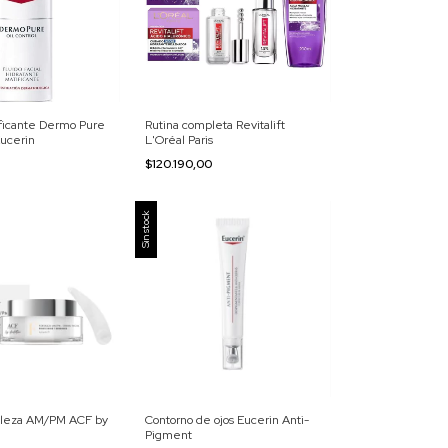
ficante Dermo Pure
Rutina completa Revitalift
Eucerin
L'Oréal Paris
$120.190,00
Sin stock
aleza AM/PM ACF by
Contorno de ojos Eucerin Anti-
Pigment