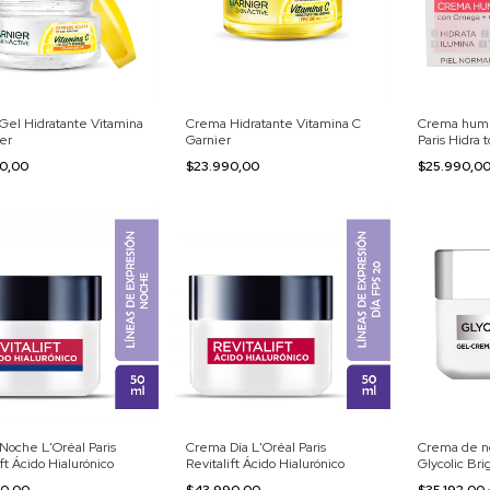
Gel Hidratante Vitamina
Crema Hidratante Vitamina C
Crema hume
er
Garnier
Paris Hidra t
90,00
$23.990,00
$25.990,0
Crema Día L'Oréal Paris
Crema de n
Noche L'Oréal Paris
Revitalift Ácido Hialurónico
Glycolic Bri
ift Ácido Hialurónico
$43.990,00
$35.192,00
90,00