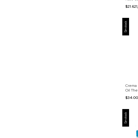
$21.62
Sin stock
Crema 
Oil The
$34.0
Sin stock