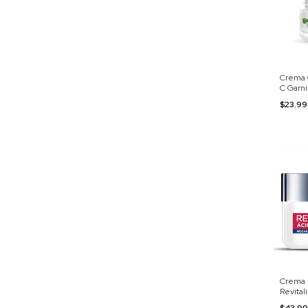
Crema 
C Garni
$23.9
Crema 
Revital
$43.9