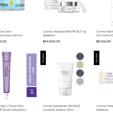
Gel Anti-
Crema Vitalidad AM/PM ACF by
Crema Mati
ecciones Garnier
Dadatina
Oil Control 
90,00
$34.900,00
$51.126,00
Sin stock
Sin stock
Crema hidratante Skin1004
Crema Fort
jos L'Oréal Paris
Centella Asiática Tone
Dadatina
ift Ácido Hialurónico