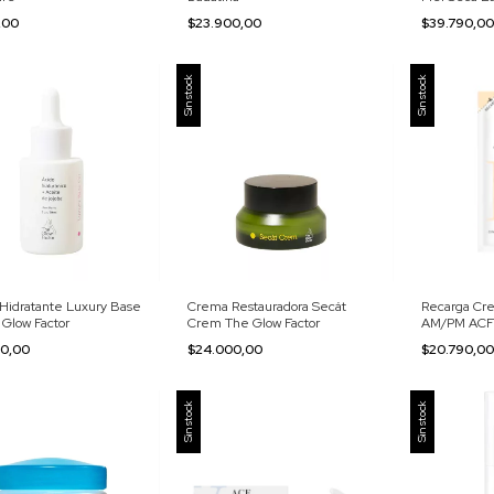
1,00
$23.900,00
$39.790,0
Sin stock
Sin stock
Hidratante Luxury Base
Crema Restauradora Secát
Recarga Cre
 Glow Factor
Crem The Glow Factor
AM/PM ACF 
00,00
$24.000,00
$20.790,0
Sin stock
Sin stock