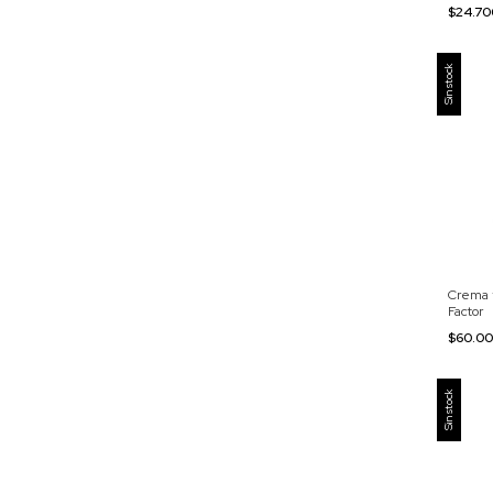
$24.7
Sin stock
Crema f
Factor
$60.0
Sin stock