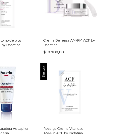
torno de ojos
Crema Defensa AM/PM ACF by
 by Dadatina
Dadatina
0
$30.900,00
Sin stock
aradora Aquaphor
Recarga Crema Vitalidad
ucerin
AM/PM ACF by Dadatina