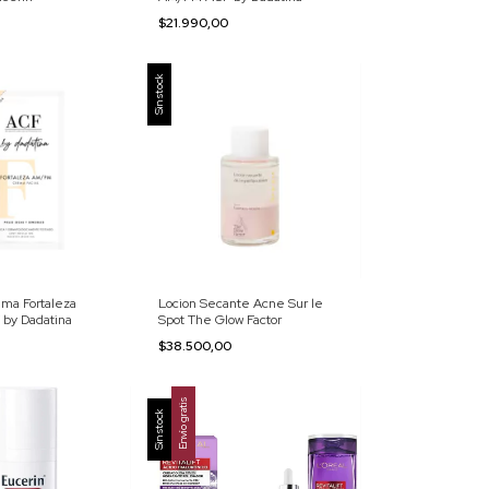
0
$21.990,00
Sin stock
ma Fortaleza
Locion Secante Acne Sur le
by Dadatina
Spot The Glow Factor
0
$38.500,00
Envío gratis
Sin stock