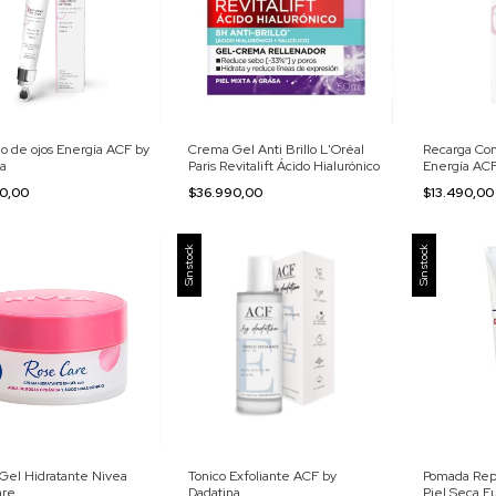
o de ojos Energía ACF by
Crema Gel Anti Brillo L'Oréal
Recarga Con
na
Paris Revitalift Ácido Hialurónico
Energía ACF
00,00
$36.990,00
$13.490,0
Sin stock
Sin stock
Gel Hidratante Nivea
Tonico Exfoliante ACF by
Pomada Rep
are
Dadatina
Piel Seca E