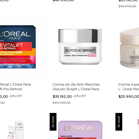
$43.990,00
acial L'Oréal Paris
Crema de día Anti-Manchas
Crema exper
ft Pro-Retinol
Glycolic Bright L'Oréal Paris
L´Oréal Pari
93,00
-
30
%
OFF
$35.192,00
-
20
%
OFF
$25.990,0
,00
$43.990,00
Sin stock
Sin stock