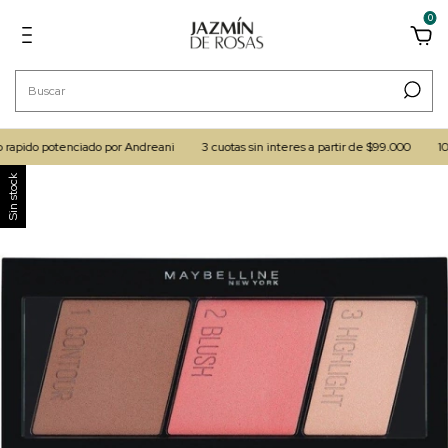
0
pido potenciado por Andreani
3 cuotas sin interes a partir de $99.000
10% O
Sin stock