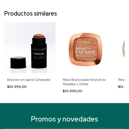
Productos similares
Bronzer en barra Celebrate
Polvo Bronceador Bronze to
Polvo 
Paradise L'Oréal
$25.990,00
$12.4
$33.990,00
Promos y novedades