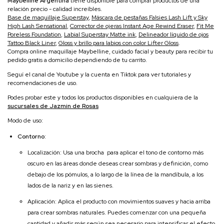
Maybelline Argentina
tiene disponible para comprar productos de una
relación precio - calidad increíbles.
Base de maquillaje Superstay
,
Máscara de pestañas Falsies Lash Lift
y
Sky
High Lash Sensational
,
Corrector de ojeras Instant Age Rewind Eraser
,
Fit Me
Poreless Foundation
,
Labial Superstay Matte ink
,
Delineador líquido de ojos
Tattoo Black Liner
,
Gloss y brillo para labios con color Lifter Gloss
.
Compra online maquillaje Maybelline, cuidado facial y beauty para recibir tu
pedido gratis a domicilio dependiendo de tu carrito.
Seguí el canal de Youtube y la cuenta en Tiktok para ver tutoriales y
recomendaciones de uso.
Podes probar este y todos los productos disponibles en cualquiera de la
sucursales de Jazmin de Rosas
Modo de uso:
Contorno
:
Localización: Usa una brocha para aplicar el tono de contorno más
oscuro en las áreas donde deseas crear sombras y definición, como
debajo de los pómulos, a lo largo de la línea de la mandíbula, a los
lados de la nariz y en las sienes.
Aplicación: Aplica el producto con movimientos suaves y hacia arriba
para crear sombras naturales. Puedes comenzar con una pequeña
cantidad y añadir más según sea necesario para intensificar el efecto.