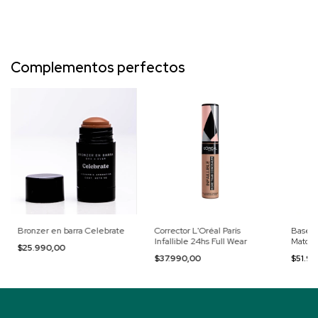
Complementos perfectos
Bronzer en barra Celebrate
Corrector L'Oréal París
Base L
Infallible 24hs Full Wear
Match
$25.990,00
$37.990,00
$51.9