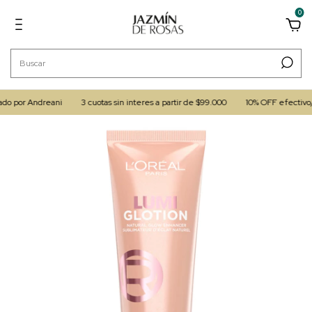
0
por Andreani
3 cuotas sin interes a partir de $99.000
10% OFF efectivo/tra