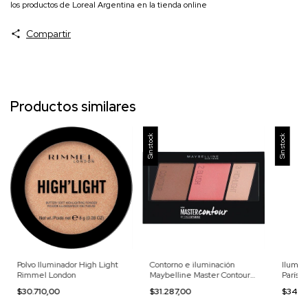
los productos de Loreal Argentina en la tienda online
Compartir
Productos similares
Sin stock
Sin stock
Contorno e iluminación
Ilumin
Polvo Iluminador High Light
Maybelline Master Contour
París 
Rimmel London
Palette
$31.287,00
$34.5
$30.710,00