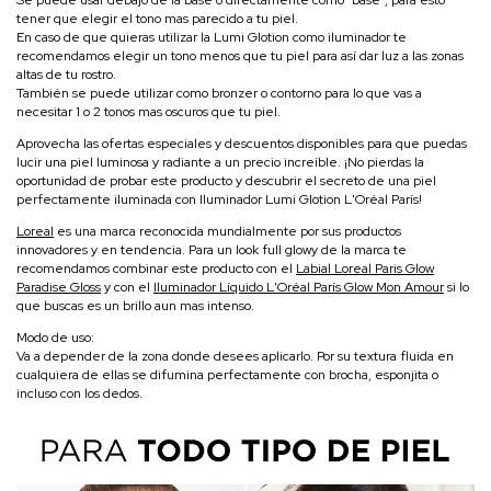
tener que elegir el tono mas parecido a tu piel.
En caso de que quieras utilizar la Lumi Glotion como iluminador te
recomendamos elegir un tono menos que tu piel para así dar luz a las zonas
altas de tu rostro.
También se puede utilizar como bronzer o contorno para lo que vas a
necesitar 1 o 2 tonos mas oscuros que tu piel.
Aprovecha las ofertas especiales y descuentos disponibles para que puedas
lucir una piel luminosa y radiante a un precio increíble. ¡No pierdas la
oportunidad de probar este producto y descubrir el secreto de una piel
perfectamente iluminada con Iluminador Lumi Glotion L'Oréal París!
Loreal
es una marca reconocida mundialmente por sus productos
innovadores y en tendencia. Para un look full glowy de la marca te
recomendamos combinar este producto con el
Labial Loreal Paris Glow
Paradise Gloss
y con el
Iluminador Líquido L'Oréal París Glow Mon Amour
si lo
que buscas es un brillo aun mas intenso.
Modo de uso:
Va a depender de la zona donde desees aplicarlo. Por su textura fluida en
cualquiera de ellas se difumina perfectamente con brocha, esponjita o
incluso con los dedos.