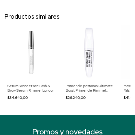
Productos similares
Serum Wonder'acc Lash &
Primer de pestañas Ultimate
Mascar
Brow Serum Rimmel London
Boost Primer de Rimmel
Falsie
London
$34.640,00
$26.240,00
$41.9
Promos y novedades