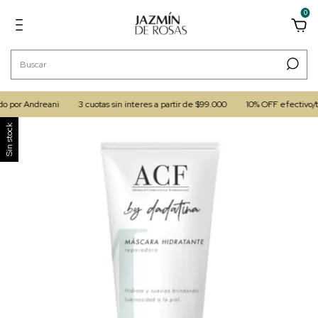
0
o por Andreani
3 cuotas sin interes a partir de $99.000
10% OFF efectivo/tr
Sin stock