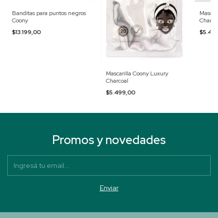
Banditas para puntos negros
Mascar
Coony
Charco
$13.199,00
$5.49
Mascarilla Coony Luxury
Charcoal
$5.499,00
Promos y novedades