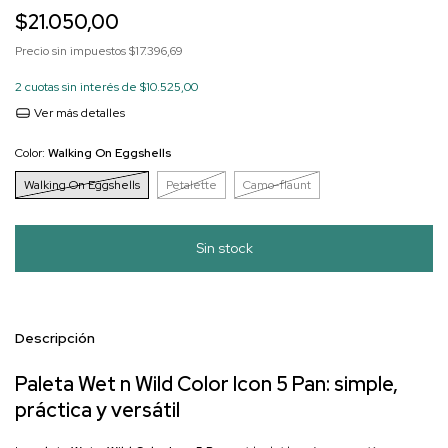
$21.050,00
Precio sin impuestos
$17.396,69
2
cuotas sin interés de
$10.525,00
Ver más detalles
Color:
Walking On Eggshells
Walking On Eggshells
Petalette
Camo-flaunt
Descripción
Paleta Wet n Wild Color Icon 5 Pan: simple,
práctica y versátil