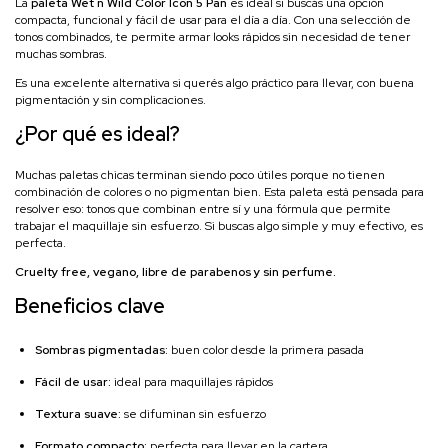
La
paleta Wet n Wild Color Icon 5 Pan
es ideal si buscás una opción
compacta, funcional y fácil de usar para el día a día. Con una selección de
tonos combinados, te permite armar looks rápidos sin necesidad de tener
muchas sombras.
Es una excelente alternativa si querés algo práctico para llevar, con buena
pigmentación y sin complicaciones.
¿Por qué es ideal?
Muchas paletas chicas terminan siendo poco útiles porque no tienen
combinación de colores o no pigmentan bien. Esta paleta está pensada para
resolver eso: tonos que combinan entre sí y una fórmula que permite
trabajar el maquillaje sin esfuerzo. Si buscas algo simple y muy efectivo, es
perfecta.
Cruelty free, vegano, libre de parabenos y sin perfume.
Beneficios clave
Sombras pigmentadas:
buen color desde la primera pasada
Fácil de usar:
ideal para maquillajes rápidos
Textura suave:
se difuminan sin esfuerzo
Formato compacto:
perfecta para llevar en la cartera