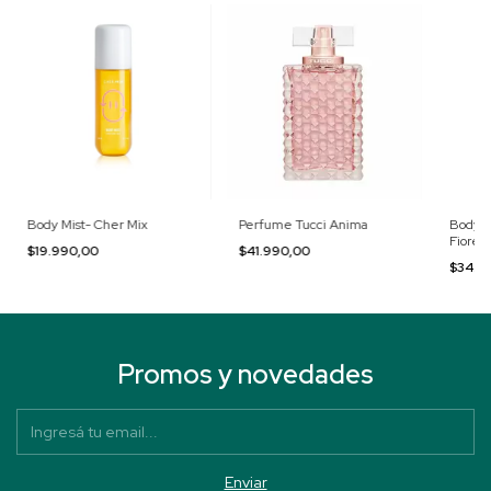
Body Mist- Cher Mix
Perfume Tucci Anima
Body S
Fiore
$19.990,00
$41.990,00
$34.9
Promos y novedades