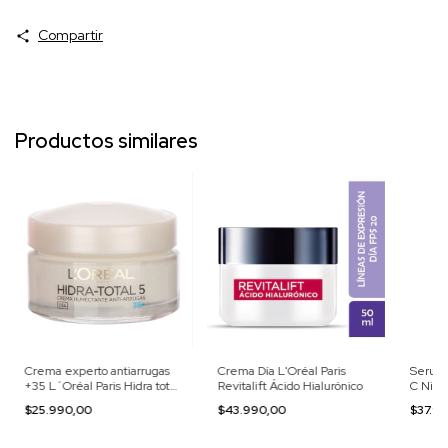
Compartir
Productos similares
Crema experto antiarrugas
Crema Día L'Oréal Paris
Serum 
+35 L´Oréal Paris Hidra total
Revitalift Ácido Hialurónico
C Niaci
5
Garnie
$25.990,00
$43.990,00
$37.9