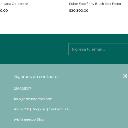
en barra Celebrate
Rubor Facefinity Blush Max Factor
90,00
$30.300,00
Sigamos en contacto
2914061107
hola@jazminderosas.com
Alsina 231 | Drago 146 | Garibaldi 366
¡Visitá nuestro Blog!