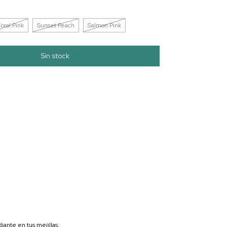
oral Pink
Sunset Peach
Salmon Pink
diante en tus mejillas.