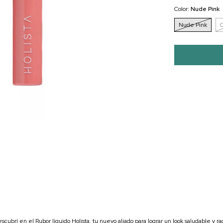
Color:
Nude Pink
Nude Pink
C
scubrí en el Rubor líquido Holista, tu nuevo aliado para lograr un look saludable y ra