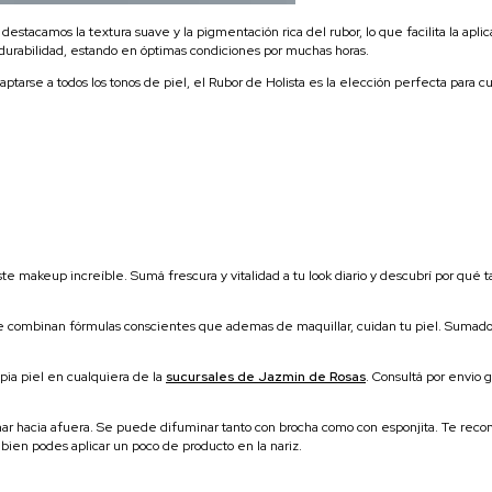
destacamos la textura suave y la pigmentación rica del rubor, lo que facilita la apl
 durabilidad, estando en óptimas condiciones por muchas horas.
rse a todos los tonos de piel, el Rubor de Holista es la elección perfecta para cual
este makeup increíble. Sumá frescura y vitalidad a tu look diario y descubrí por q
e combinan fórmulas conscientes que ademas de maquillar, cuidan tu piel. Sumad
opia piel en cualquiera de la
sucursales de Jazmin de Rosas
. Consultá por envio 
minar hacia afuera. Se puede difuminar tanto con brocha como con esponjita. Te r
bien podes aplicar un poco de producto en la nariz.