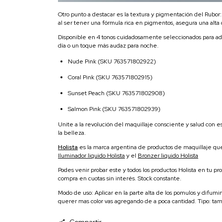
Otro punto a destacar es la textura y pigmentación del Rubor: 
al ser tener una fórmula rica en pigmentos, asegura una alta
Disponible en 4 tonos cuidadosamente seleccionados para adapta
día o un toque más audaz para noche.
Nude Pink (SKU 763571802922)
Coral Pink (SKU 763571802915)
Sunset Peach (SKU 763571802908)
Salmon Pink (SKU 763571802939)
Unite a la revolución del maquillaje consciente y salud con 
la belleza.
Holista
es la marca argentina de productos de maquillaje qu
Iluminador liquido Holista
y el
Bronzer liquido Holista
Podes venir probar este y todos los productos Holista en tu pr
compra en cuotas sin interés. Stock constante.
Modo de uso: Aplicar en la parte alta de los pomulos y difu
querer mas color vas agregando de a poca cantidad. Tipo: tam