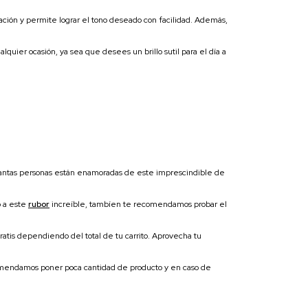
icación y permite lograr el tono deseado con facilidad. Además,
quier ocasión, ya sea que desees un brillo sutil para el día a
ué tantas personas están enamoradas de este imprescindible de
o a este
rubor
increíble, tambíen te recomendamos probar el
gratis dependiendo del total de tu carrito. Aprovecha tu
ecomendamos poner poca cantidad de producto y en caso de