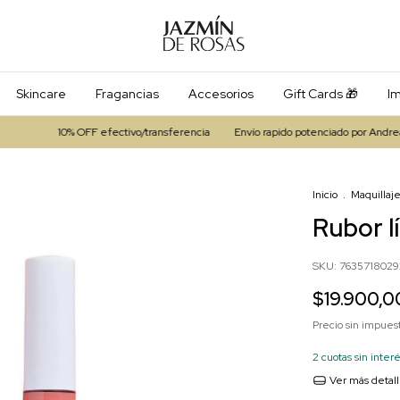
Skincare
Fragancias
Accesorios
Gift Cards 🎁
Im
0% OFF efectivo/transferencia
Envío rapido potenciado por Andreani
3 cuo
Inicio
.
Maquillaj
Rubor l
SKU:
7635718029
$19.900,0
Precio sin impues
2
cuotas sin inter
Ver más detal