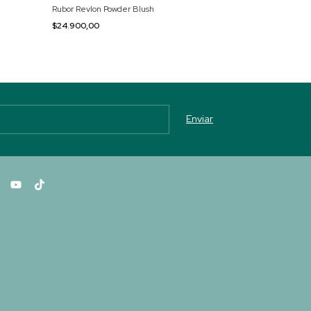
Rubor Revlon Powder Blush
Rubor SuperFant
$24.900,00
$11.990,00