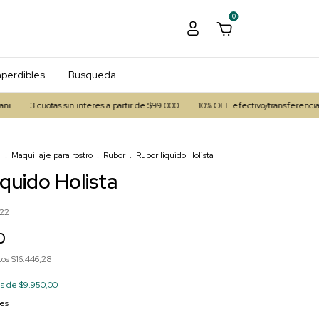
0
perdibles
Busqueda
tas sin interes a partir de $99.000
10% OFF efectivo/transferencia
Envío ra
e
.
Maquillaje para rostro
.
Rubor
.
Rubor líquido Holista
íquido Holista
22
0
tos
$16.446,28
és de
$9.950,00
les